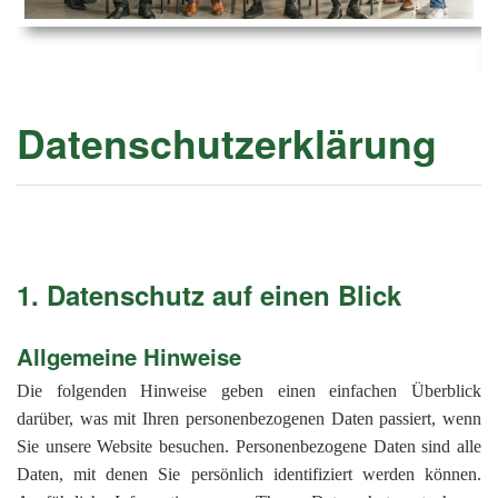
Ems
Chro
202
der
Mus
Kön
-
202
und
Lied
Ämt
202
-
pas
Datenschutzerklärung
Vere
202
Wor
ab
PAN
175
202
Orc
202
201
1. Datenschutz auf einen Blick
201
201
Allgemeine Hinweise
201
Die folgenden Hinweise geben einen einfachen Überblick
201
darüber, was mit Ihren personenbezogenen Daten passiert, wenn
Sie unsere Website besuchen. Personenbezogene Daten sind alle
201
Daten, mit denen Sie persönlich identifiziert werden können.