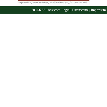
20.696.351 Besucher |
login
|
Datenschutz
|
Impressum