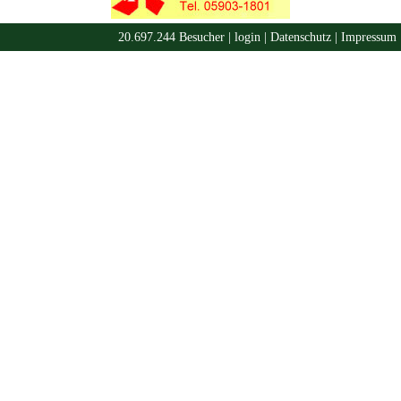
20.697.244 Besucher |
login
|
Datenschutz
|
Impressum