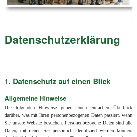
Ems
Chro
202
der
Mus
Kön
-
202
und
Lied
Ämt
202
-
pas
Datenschutzerklärung
Vere
202
Wor
ab
PAN
175
202
Orc
202
201
1. Datenschutz auf einen Blick
201
201
Allgemeine Hinweise
201
Die folgenden Hinweise geben einen einfachen Überblick
201
darüber, was mit Ihren personenbezogenen Daten passiert, wenn
Sie unsere Website besuchen. Personenbezogene Daten sind alle
201
Daten, mit denen Sie persönlich identifiziert werden können.