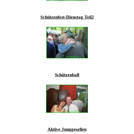
201
201
Schützenfest-Dienstag Teil2
201
201
Hist
Schützenball
Aktive Junggesellen