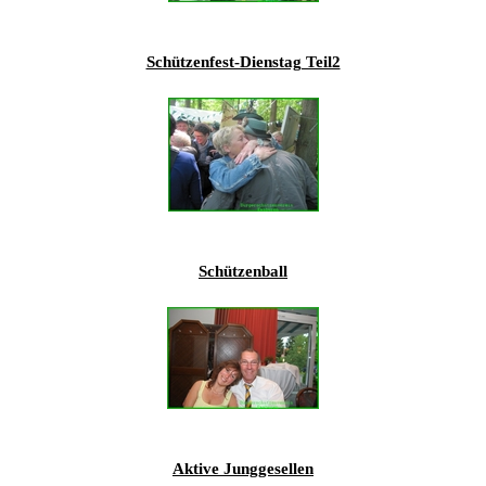
201
201
Schützenfest-Dienstag Teil2
201
201
Hist
Schützenball
Aktive Junggesellen