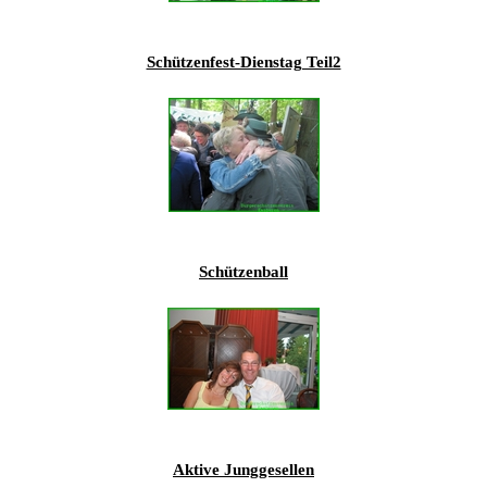
201
201
Schützenfest-Dienstag Teil2
201
201
Hist
Schützenball
Aktive Junggesellen