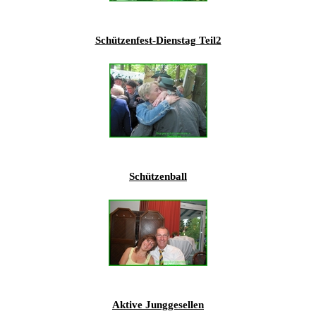
201
201
Schützenfest-Dienstag Teil2
201
201
Hist
Schützenball
Aktive Junggesellen