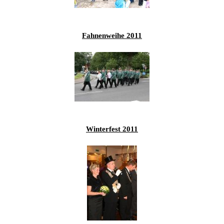
201
201
Fahnenweihe 2011
201
201
Hist
Winterfest 2011