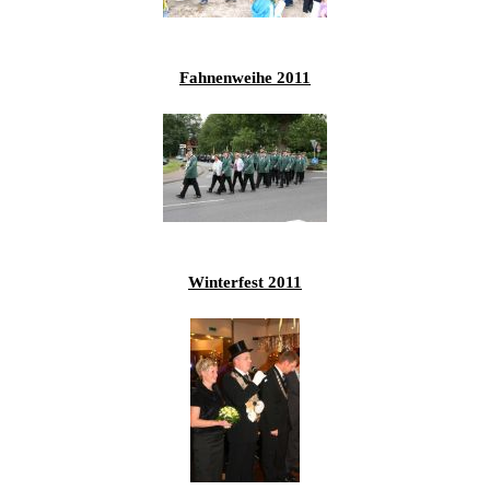
201
201
Fahnenweihe 2011
201
201
Hist
Winterfest 2011