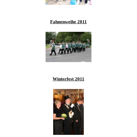
201
201
Fahnenweihe 2011
201
201
Hist
Winterfest 2011