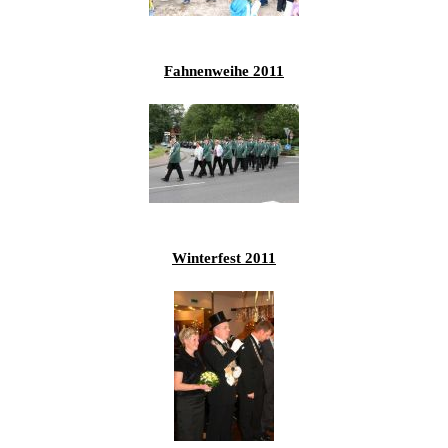
201
201
Fahnenweihe 2011
201
201
Hist
Winterfest 2011