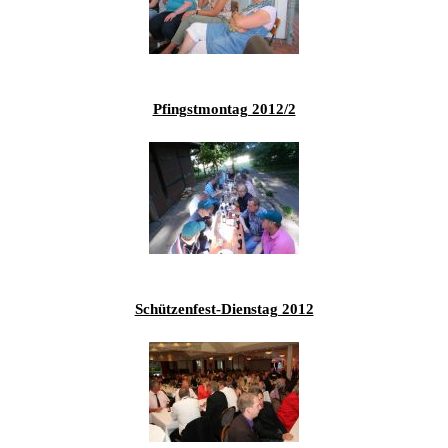
201
201
201
201
Pfingstmontag 2012/2
Hist
Schützenfest-Dienstag 2012