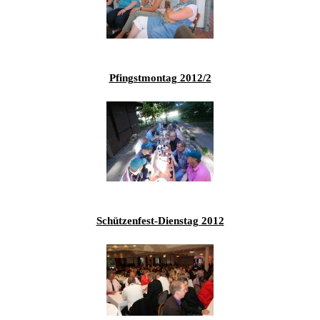
201
201
201
201
Pfingstmontag 2012/2
Hist
Schützenfest-Dienstag 2012