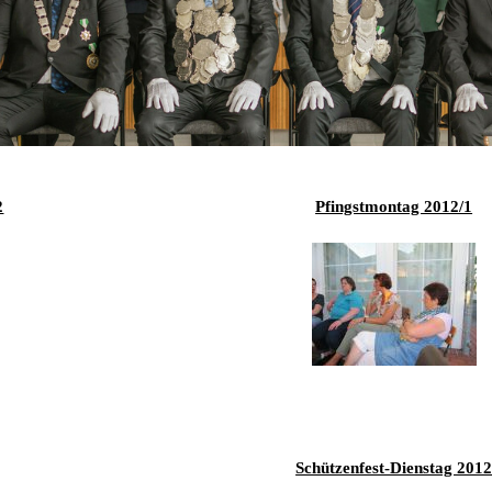
2019
2018
2017
2016
2
Pfingstmontag 2012/1
2015
2014
2013
2012
2011
Schützenfest-Dienstag 201
2010