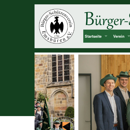
Startseite
Verein
Bekanntmachung & Termi
Vorstan
über uns
Mitglied
Dorf Emsbüren
Junggesel
Chronolog
Vereinshi