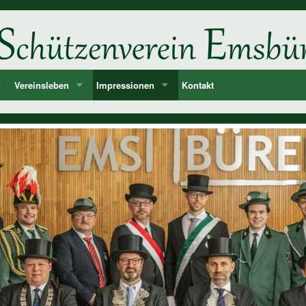
Vereinsleben
Impressionen
Kontakt
ne
d
Unsere Feste und Veranstaltungen
2026
er
Musik - Lieder - passende Worte PANIK-Orchester
2025
len
2024
ie der Könige und Ämter
2023
storie ab 1750
2022
2021
2020