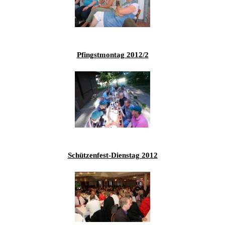
201
201
201
201
Pfingstmontag 2012/2
Hist
Schützenfest-Dienstag 2012