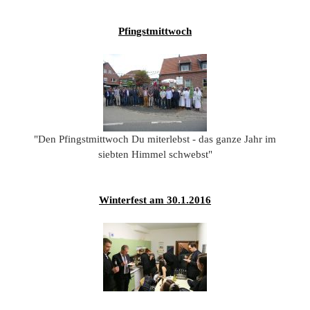
201
201
Pfingstmittwoch
201
201
Hist
"Den Pfingstmittwoch Du miterlebst - das ganze Jahr im
siebten Himmel schwebst"
Winterfest am 30.1.2016