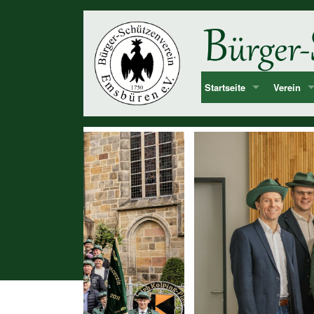
Startseite
Verein
Bekanntmachung & Termi
Vorstan
über uns
Mitglied
Dorf Emsbüren
Junggesel
Chronolog
Vereinshi