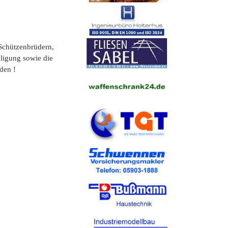
 Schützenbrüdern,
iligung sowie die
den !