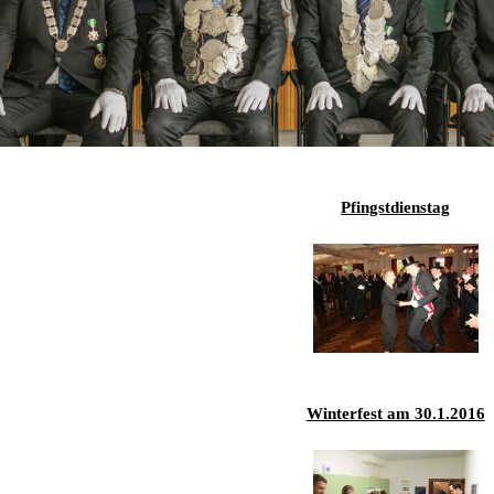
2019
2018
2017
2016
Pfingstdienstag
2015
2014
2013
2012
Winterfest am 30.1.2016
2011
2010