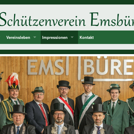
Vereinsleben
Impressionen
Kontakt
ne
d
Unsere Feste und Veranstaltungen
2026
er
Musik - Lieder - passende Worte PANIK-Orchester
2025
len
2024
ie der Könige und Ämter
2023
storie ab 1750
2022
2021
2020