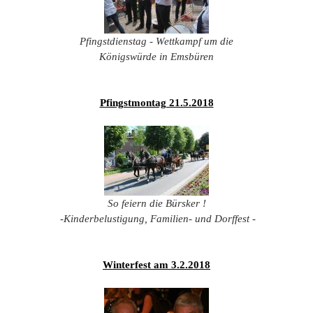
201
201
Pfingstdienstag - Wettkampf um die
201
Königswürde in Emsbüren
201
Hist
Pfingstmontag 21.5.2018
So feiern die Bürsker !
-Kinderbelustigung, Familien- und Dorffest -
Winterfest am 3.2.2018