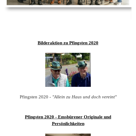
Ems
Chro
202
der
Mus
Kön
-
202
und
Lied
Ämt
202
-
pas
Vere
202
Wor
ab
Bilderaktion zu Pfingsten 2020
PAN
175
202
Orc
202
201
201
201
Pfingsten 2020 -
"Allein zu Haus und doch vereint"
201
201
Pfingsten 2020 - Emsbürener Originale und
Persönlichkeiten
201