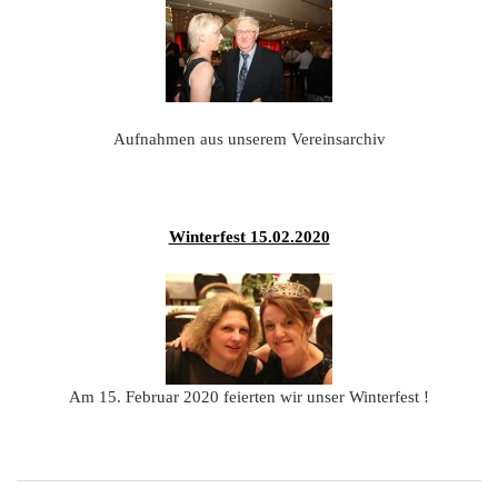
201
201
201
201
Aufnahmen aus unserem Vereinsarchiv
Hist
Winterfest 15.02.2020
Am 15. Februar 2020 feierten wir unser Winterfest !