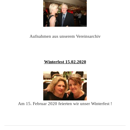
201
201
201
201
Aufnahmen aus unserem Vereinsarchiv
Hist
Winterfest 15.02.2020
Am 15. Februar 2020 feierten wir unser Winterfest !