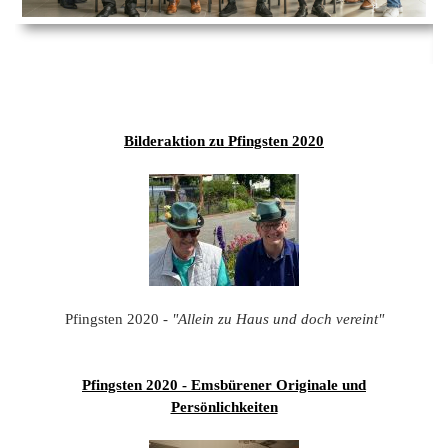
Ems
Chro
202
der
Mus
Kön
-
202
und
Lied
Ämt
202
-
pas
Vere
202
Wor
ab
Bilderaktion zu Pfingsten 2020
PAN
175
202
Orc
202
201
201
201
Pfingsten 2020 -
"Allein zu Haus und doch vereint"
201
201
Pfingsten 2020 - Emsbürener Originale und
Persönlichkeiten
201