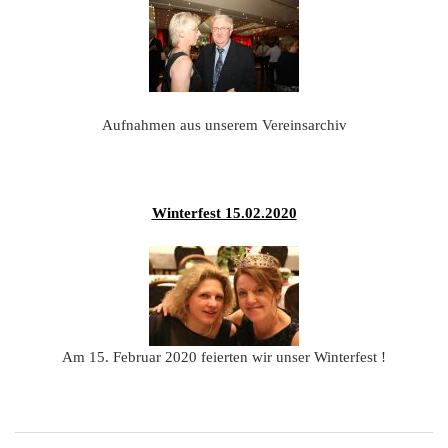
201
201
201
201
Aufnahmen aus unserem Vereinsarchiv
Hist
Winterfest 15.02.2020
Am 15. Februar 2020 feierten wir unser Winterfest !