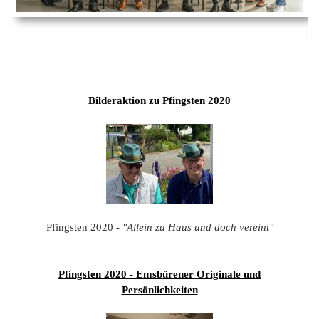
Ems
Chro
202
der
Mus
Kön
-
202
und
Lied
Ämt
202
-
pas
Vere
202
Wor
ab
Bilderaktion zu Pfingsten 2020
PAN
175
202
Orc
202
201
201
201
Pfingsten 2020 -
"Allein zu Haus und doch vereint"
201
201
Pfingsten 2020 - Emsbürener Originale und
Persönlichkeiten
201