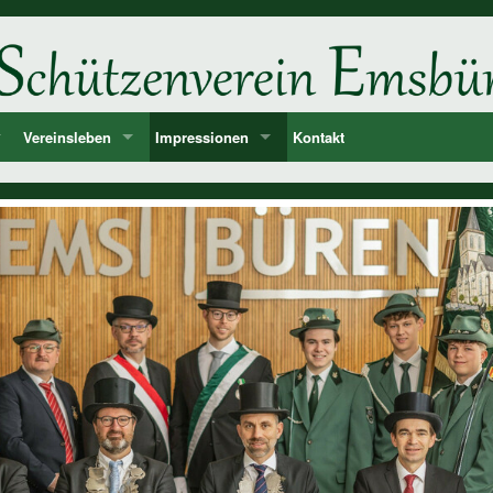
Vereinsleben
Impressionen
Kontakt
ne
d
Unsere Feste und Veranstaltungen
2026
er
Musik - Lieder - passende Worte PANIK-Orchester
2025
len
2024
ie der Könige und Ämter
2023
storie ab 1750
2022
2021
2020