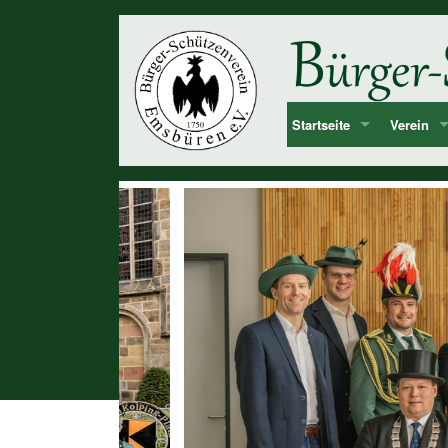
Startseite
Verein
Bekanntmachung & Termi
Vorstan
über uns
Mitglied
Dorf Emsbüren
Junggesel
Chronolog
Vereinshi