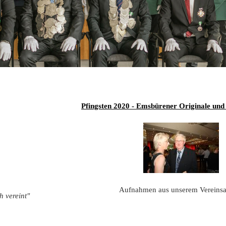
2019
2018
2017
2016
Pfingsten 2020 - Emsbürener Originale und 
2015
2014
2013
2012
Aufnahmen aus unserem Vereinsa
h vereint"
2011
2010