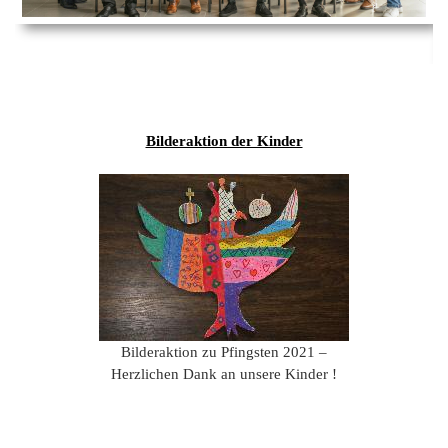
Ems
Chro
202
der
Mus
Kön
-
202
und
Lied
Ämt
202
-
pas
Vere
202
Wor
ab
Bilderaktion der Kinder
PAN
175
202
Orc
202
201
201
201
201
Bilderaktion zu Pfingsten 2021 –
Herzlichen Dank an unsere Kinder !
201
201