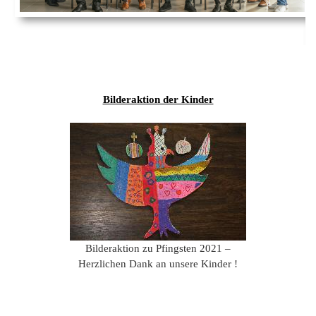
Ems
Chro
202
der
Mus
Kön
-
202
und
Lied
Ämt
202
-
pas
Vere
202
Wor
ab
Bilderaktion der Kinder
PAN
175
202
Orc
202
201
201
201
201
Bilderaktion zu Pfingsten 2021 –
Herzlichen Dank an unsere Kinder !
201
201