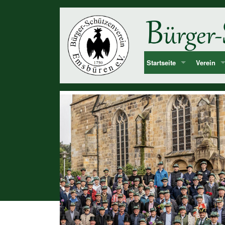
Startseite
Verein
Bekanntmachung & Termi
Vorstan
über uns
Mitglied
Dorf Emsbüren
Junggesel
Chronolog
Vereinshi