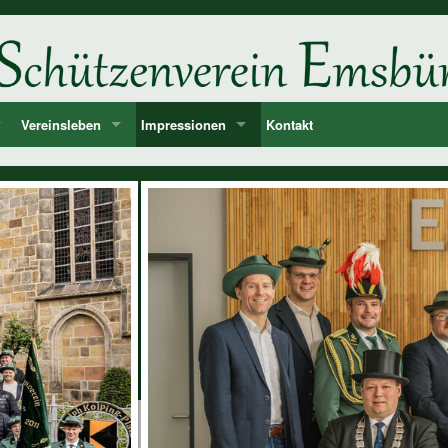
Vereinsleben
Impressionen
Kontakt
ne
d
Unsere Feste und Veranstaltungen
2026
er
Musik - Lieder - passende Worte PANIK-Orchester
2025
len
2024
ie der Könige und Ämter
2023
storie ab 1750
2022
2021
2020