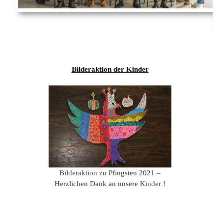
Ems
Chro
202
der
Mus
Kön
-
202
und
Lied
Ämt
202
-
pas
Vere
202
Wor
ab
Bilderaktion der Kinder
PAN
175
202
Orc
202
201
201
201
201
Bilderaktion zu Pfingsten 2021 –
Herzlichen Dank an unsere Kinder !
201
201