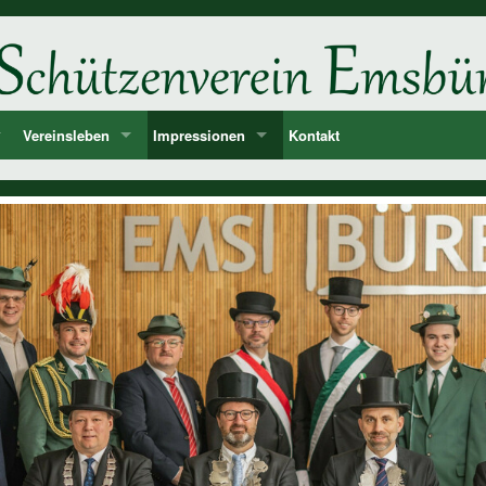
Vereinsleben
Impressionen
Kontakt
ne
d
Unsere Feste und Veranstaltungen
2026
er
Musik - Lieder - passende Worte PANIK-Orchester
2025
len
2024
ie der Könige und Ämter
2023
storie ab 1750
2022
2021
2020