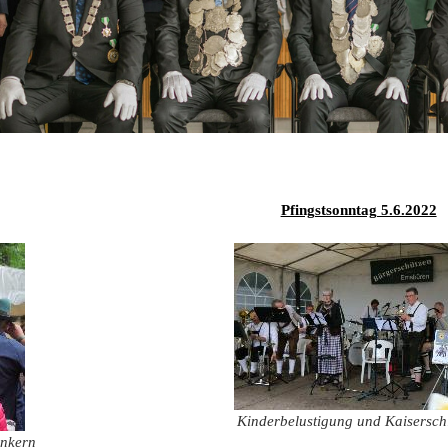
2019
2018
2017
2016
Pfingstsonntag 5.6.2022
2015
2014
2013
2012
2011
Kinderbelustigung und Kaisersch
2010
unkern