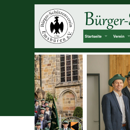
Startseite
Verein
Bekanntmachung & Termi
Vorstan
über uns
Mitglied
Dorf Emsbüren
Junggesel
Chronolog
Vereinshi