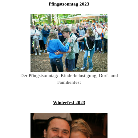
201
Pfingstsonntag 2023
201
201
201
Hist
Der Pfingstsonntag: Kinderbelustigung, Dorf- und
Familienfest
Winterfest 2023