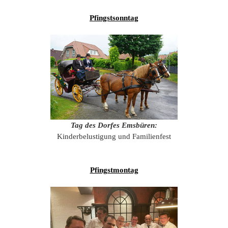
201
Pfingstsonntag
201
201
201
Hist
Tag des Dorfes Emsbüren:
Kinderbelustigung und Familienfest
Pfingstmontag