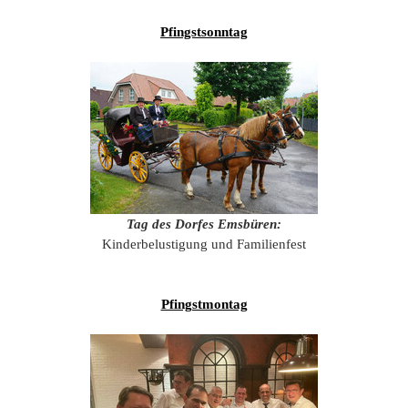
201
Pfingstsonntag
201
201
201
Hist
Tag des Dorfes Emsbüren:
Kinderbelustigung und Familienfest
Pfingstmontag