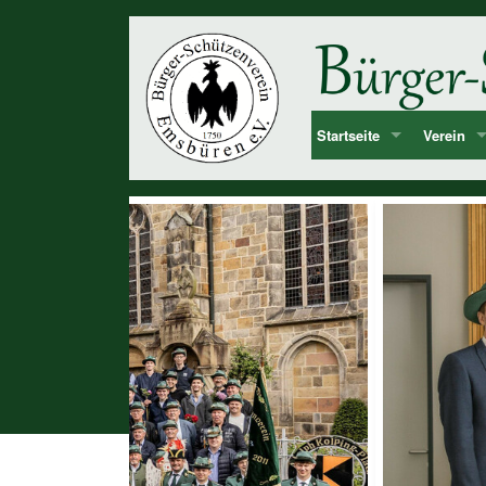
Startseite
Verein
Bekanntmachung & Termi
Vorstan
über uns
Mitglied
Dorf Emsbüren
Junggesel
Chronolog
Vereinshi