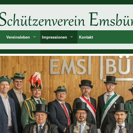
Vereinsleben
Impressionen
Kontakt
ne
d
Unsere Feste und Veranstaltungen
2026
er
Musik - Lieder - passende Worte PANIK-Orchester
2025
len
2024
ie der Könige und Ämter
2023
storie ab 1750
2022
2021
2020