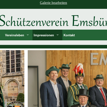
Galerie bearbeiten
Vereinsleben
Impressionen
Kontakt
ne
d
Unsere Feste und Veranstaltungen
2026
er
Musik - Lieder - passende Worte PANIK-Orchester
2025
len
2024
ie der Könige und Ämter
2023
storie ab 1750
2022
2021