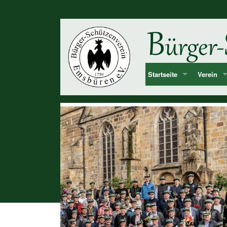
Startseite
Verein
Bekanntmachung & Termi
Vorstan
über uns
Mitglied
Dorf Emsbüren
Junggesel
Chronolog
Vereinshi