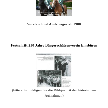
201
201
201
Vorstand und Amtsträger ab 1900
201
Hist
Festschrift 250 Jahre Bürgerschützenverein Emsbüren
(bitte entschuldigen Sie die Bildqualität der historischen
Aufnahmen)