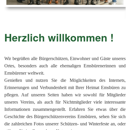
Ems
Chro
202
der
Mus
Kön
-
202
und
Lied
Ämt
202
-
pas
Herzlich willkommen !
Vere
202
Wor
ab
PAN
175
202
Orc
202
Wir begrüßen alle Bürgerschützen, Einwohner und Gäste unseres
Ortes, besonders auch alle ehemaligen Emsbürenerinnen und
201
Emsbürener weltweit.
201
Genießen und nutzen Sie die Möglichkeiten des Internets,
Erinnerungen und Verbundenheit mit Ihrer Heimat Emsbüren zu
201
pflegen. Auf unseren Seiten haben wir sowohl für Mitglieder
201
unseres Vereins, als auch für Nichtmitglieder viele interessante
201
Informationen zusammengestellt. Erfahren Sie etwas über die
Geschichte des Bürgerschützenvereins Emsbüren, sehen Sie sich
201
die zahlreichen Fotos unserer Schützen- und Winterfeste an, oder