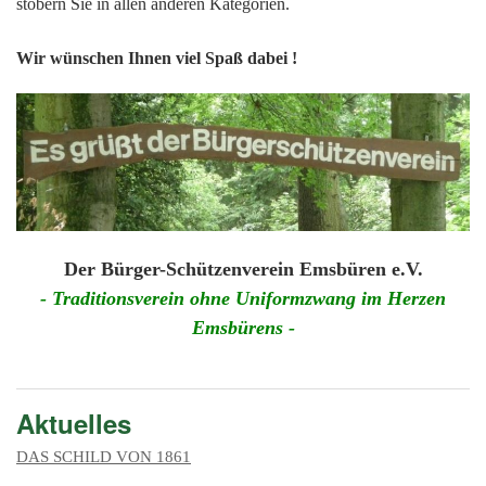
201
stöbern Sie in allen anderen Kategorien.
201
Wir wünschen Ihnen viel Spaß dabei !
201
201
Hist
Der Bürger-Schützenverein Emsbüren e.V.
- Traditionsverein ohne Uniformzwang im Herzen
Emsbürens -
Aktuelles
DAS SCHILD VON 1861