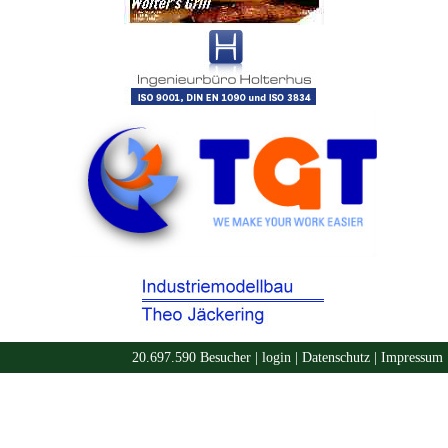
20.697.590 Besucher |
login
|
Datenschutz
|
Impressum