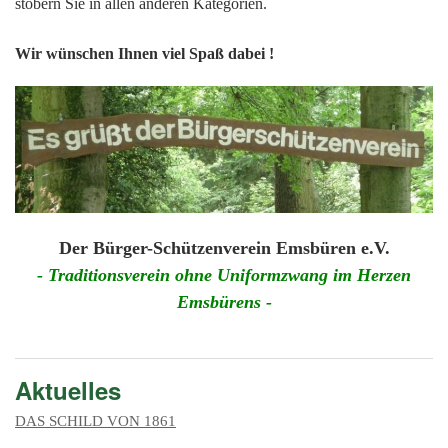
201
stöbern Sie in allen anderen Kategorien.
201
Wir wünschen Ihnen viel Spaß dabei !
201
201
Hist
Der Bürger-Schützenverein Emsbüren e.V.
- Traditionsverein ohne Uniformzwang im Herzen
Emsbürens -
Aktuelles
DAS SCHILD VON 1861