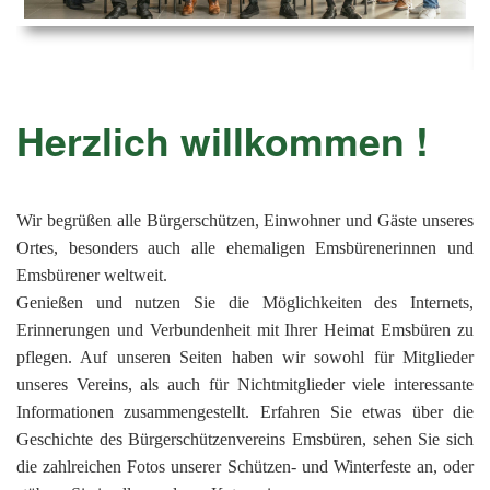
Ems
Chro
202
der
Mus
Kön
-
202
und
Lied
Ämt
202
-
pas
Herzlich willkommen !
Vere
202
Wor
ab
PAN
175
202
Orc
202
Wir begrüßen alle Bürgerschützen, Einwohner und Gäste unseres
Ortes, besonders auch alle ehemaligen Emsbürenerinnen und
201
Emsbürener weltweit.
201
Genießen und nutzen Sie die Möglichkeiten des Internets,
Erinnerungen und Verbundenheit mit Ihrer Heimat Emsbüren zu
201
pflegen. Auf unseren Seiten haben wir sowohl für Mitglieder
201
unseres Vereins, als auch für Nichtmitglieder viele interessante
201
Informationen zusammengestellt. Erfahren Sie etwas über die
Geschichte des Bürgerschützenvereins Emsbüren, sehen Sie sich
201
die zahlreichen Fotos unserer Schützen- und Winterfeste an, oder