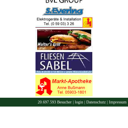
20.697.593 Besucher |
login
|
Datenschutz
|
Impressum