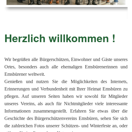
Ems
Chro
202
der
Mus
Kön
-
202
und
Lied
Ämt
202
-
pas
Herzlich willkommen !
Vere
202
Wor
ab
PAN
175
202
Orc
202
Wir begrüßen alle Bürgerschützen, Einwohner und Gäste unseres
Ortes, besonders auch alle ehemaligen Emsbürenerinnen und
201
Emsbürener weltweit.
201
Genießen und nutzen Sie die Möglichkeiten des Internets,
Erinnerungen und Verbundenheit mit Ihrer Heimat Emsbüren zu
201
pflegen. Auf unseren Seiten haben wir sowohl für Mitglieder
201
unseres Vereins, als auch für Nichtmitglieder viele interessante
201
Informationen zusammengestellt. Erfahren Sie etwas über die
Geschichte des Bürgerschützenvereins Emsbüren, sehen Sie sich
201
die zahlreichen Fotos unserer Schützen- und Winterfeste an, oder