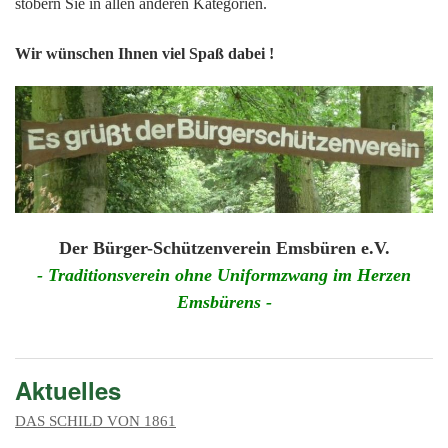
201
stöbern Sie in allen anderen Kategorien.
201
Wir wünschen Ihnen viel Spaß dabei !
201
201
Hist
Der Bürger-Schützenverein Emsbüren e.V.
- Traditionsverein ohne Uniformzwang im Herzen
Emsbürens -
Aktuelles
DAS SCHILD VON 1861