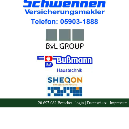
20.697.082 Besucher |
login
|
Datenschutz
|
Impressum