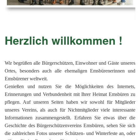
Ems
Chro
202
der
Mus
Kön
-
202
und
Lied
Ämt
202
-
pas
Herzlich willkommen !
Vere
202
Wor
ab
PAN
175
202
Orc
202
Wir begrüßen alle Bürgerschützen, Einwohner und Gäste unseres
Ortes, besonders auch alle ehemaligen Emsbürenerinnen und
201
Emsbürener weltweit.
201
Genießen und nutzen Sie die Möglichkeiten des Internets,
Erinnerungen und Verbundenheit mit Ihrer Heimat Emsbüren zu
201
pflegen. Auf unseren Seiten haben wir sowohl für Mitglieder
201
unseres Vereins, als auch für Nichtmitglieder viele interessante
201
Informationen zusammengestellt. Erfahren Sie etwas über die
Geschichte des Bürgerschützenvereins Emsbüren, sehen Sie sich
201
die zahlreichen Fotos unserer Schützen- und Winterfeste an, oder