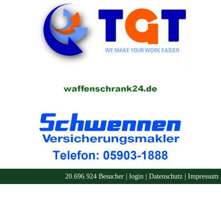
20.696.924 Besucher |
login
|
Datenschutz
|
Impressum