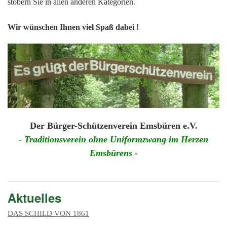
201
stöbern Sie in allen anderen Kategorien.
201
Wir wünschen Ihnen viel Spaß dabei !
201
201
Hist
Der Bürger-Schützenverein Emsbüren e.V.
- Traditionsverein ohne Uniformzwang im Herzen
Emsbürens -
Aktuelles
DAS SCHILD VON 1861