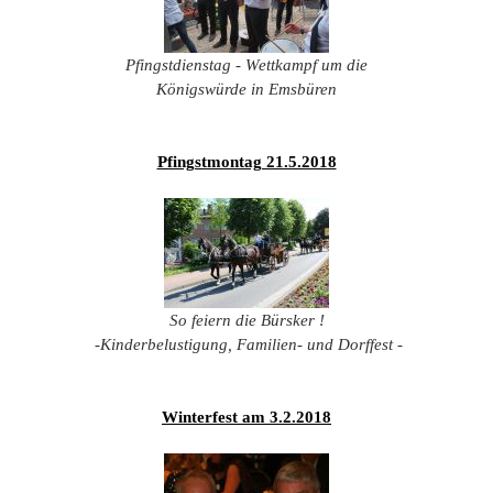
201
201
Pfingstdienstag - Wettkampf um die
201
Königswürde in Emsbüren
201
Hist
Pfingstmontag 21.5.2018
So feiern die Bürsker !
-Kinderbelustigung, Familien- und Dorffest -
Winterfest am 3.2.2018