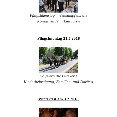
201
201
Pfingstdienstag - Wettkampf um die
201
Königswürde in Emsbüren
201
Hist
Pfingstmontag 21.5.2018
So feiern die Bürsker !
-Kinderbelustigung, Familien- und Dorffest -
Winterfest am 3.2.2018