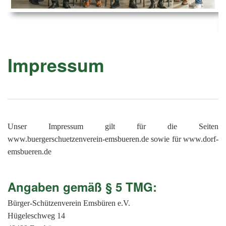
Ems
Chro
202
der
Mus
Kön
-
202
und
Lied
Ämt
202
-
pas
Impressum
Vere
202
Wor
ab
PAN
175
202
Orc
202
201
Unser Impressum gilt für die Seiten
201
www.buergerschuetzenverein-emsbueren.de sowie für www.dorf-
emsbueren.de
201
201
Angaben gemäß § 5 TMG:
201
Bürger-Schützenverein Emsbüren e.V.
201
Hügeleschweg 14