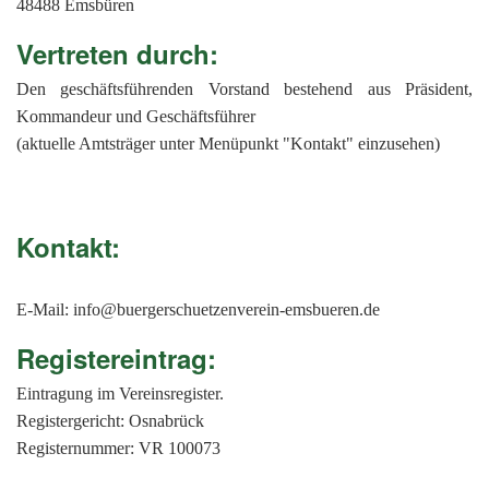
201
48488 Emsbüren
201
Vertreten durch:
201
Den geschäftsführenden Vorstand bestehend aus Präsident,
Kommandeur und Geschäftsführer
201
(aktuelle Amtsträger unter Menüpunkt "Kontakt" einzusehen)
Hist
Kontakt:
E-Mail: info@buergerschuetzenverein-emsbueren.de
Registereintrag:
Eintragung im Vereinsregister.
Registergericht: Osnabrück
Registernummer: VR 100073