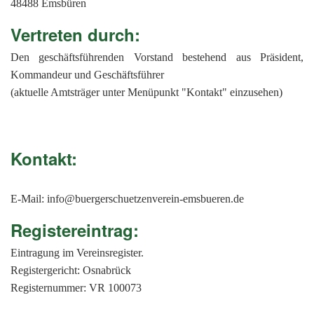
201
48488 Emsbüren
201
Vertreten durch:
201
Den geschäftsführenden Vorstand bestehend aus Präsident,
Kommandeur und Geschäftsführer
201
(aktuelle Amtsträger unter Menüpunkt "Kontakt" einzusehen)
Hist
Kontakt:
E-Mail: info@buergerschuetzenverein-emsbueren.de
Registereintrag:
Eintragung im Vereinsregister.
Registergericht: Osnabrück
Registernummer: VR 100073