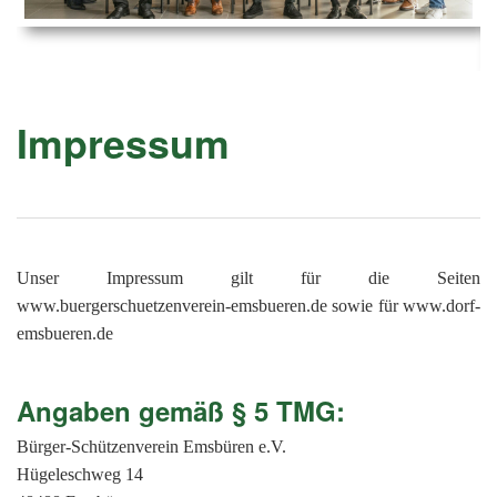
Ems
Chro
202
der
Mus
Kön
-
202
und
Lied
Ämt
202
-
pas
Impressum
Vere
202
Wor
ab
PAN
175
202
Orc
202
201
Unser Impressum gilt für die Seiten
201
www.buergerschuetzenverein-emsbueren.de sowie für www.dorf-
emsbueren.de
201
201
Angaben gemäß § 5 TMG:
201
Bürger-Schützenverein Emsbüren e.V.
201
Hügeleschweg 14