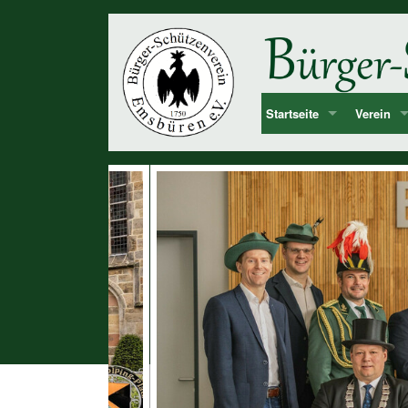
Startseite
Verein
Bekanntmachung & Termi
Vorstan
über uns
Mitglied
Dorf Emsbüren
Junggesel
Chronolog
Vereinshi