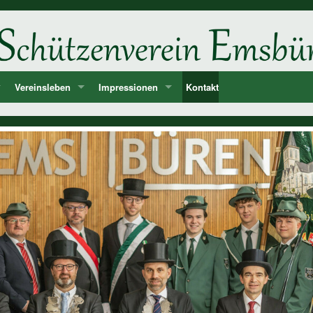
Vereinsleben
Impressionen
Kontakt
ne
d
Unsere Feste und Veranstaltungen
2026
er
Musik - Lieder - passende Worte PANIK-Orchester
2025
len
2024
ie der Könige und Ämter
2023
storie ab 1750
2022
2021
2020