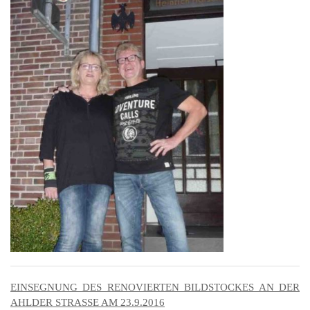
201
201
201
201
Hist
EINSEGNUNG DES RENOVIERTEN BILDSTOCKES AN DER
AHLDER STRASSE AM 23.9.2016