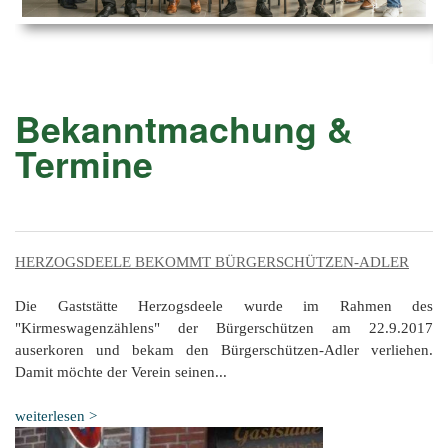
Ems
Chro
202
der
Mus
Kön
-
202
und
Lied
Ämt
202
-
pas
Bekanntmachung &
Vere
202
Wor
ab
Termine
PAN
175
202
Orc
202
201
HERZOGSDEELE BEKOMMT BÜRGERSCHÜTZEN-ADLER
201
201
Die Gaststätte Herzogsdeele wurde im Rahmen des
"Kirmeswagenzählens" der Bürgerschützen am 22.9.2017
201
auserkoren und bekam den Bürgerschützen-Adler verliehen.
Damit möchte der Verein seinen...
201
201
weiterlesen >