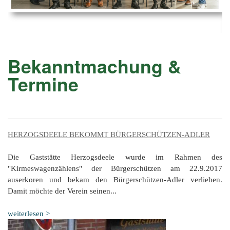
Ems
Chro
202
der
Mus
Kön
-
202
und
Lied
Ämt
202
-
pas
Bekanntmachung &
Vere
202
Wor
ab
Termine
PAN
175
202
Orc
202
201
HERZOGSDEELE BEKOMMT BÜRGERSCHÜTZEN-ADLER
201
201
Die Gaststätte Herzogsdeele wurde im Rahmen des
"Kirmeswagenzählens" der Bürgerschützen am 22.9.2017
201
auserkoren und bekam den Bürgerschützen-Adler verliehen.
Damit möchte der Verein seinen...
201
201
weiterlesen >