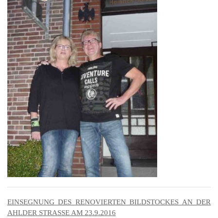
201
201
201
201
Hist
EINSEGNUNG DES RENOVIERTEN BILDSTOCKES AN DER
AHLDER STRASSE AM 23.9.2016