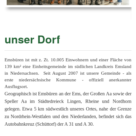
Ems
Chro
202
der
Mus
Kön
-
202
und
Lied
Ämt
202
-
pas
unser Dorf
Vere
202
Wor
ab
PAN
175
202
Orc
202
Emsbüren ist mit z. Zt. 10.005 Einwohnern und einer Fläche von
139 km² eine Einheitsgemeinde im südlichen Landkreis Emsland
201
in Niedersachsen. Seit August 2007 ist unsere Gemeinde - als
erste niedersächsische Kommune - offiziell anerkannter
201
Ausflugsort.
201
Geographisch ist Emsbüren an der Ems, der Großen Aa sowie der
Speller Aa im Städtedreieck Lingen, Rheine und Nordhorn
201
gelegen. Etwa 5 km südwestlich unseres Ortes, nahe der Grenze
201
zu Nordrhein-Westfalen und den Niederlanden, befindet sich das
Autobahnkreuz (Schüttorf) der A 31 und A 30.
201