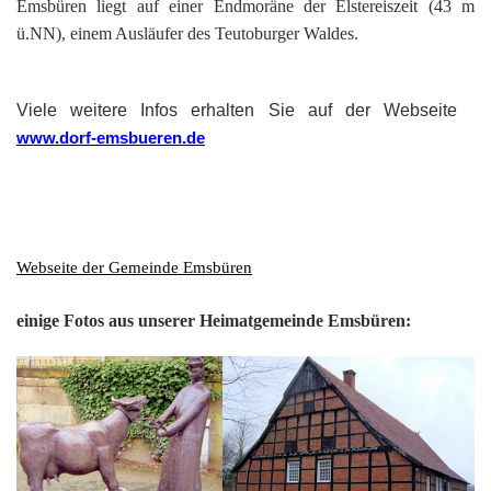
201
Emsbüren liegt auf einer Endmoräne der Elstereiszeit (43 m
ü.NN), einem Ausläufer des Teutoburger Waldes.
201
201
Viele weitere Infos erhalten Sie auf der Webseite
201
www.dorf-emsbueren.de
Hist
Webseite der Gemeinde Emsbüren
einige Fotos aus unserer Heimatgemeinde Emsbüren: