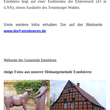
201
Emsbüren liegt auf einer Endmoräne der Elstereiszeit (43 m
ü.NN), einem Ausläufer des Teutoburger Waldes.
201
201
Viele weitere Infos erhalten Sie auf der Webseite
201
www.dorf-emsbueren.de
Hist
Webseite der Gemeinde Emsbüren
einige Fotos aus unserer Heimatgemeinde Emsbüren: