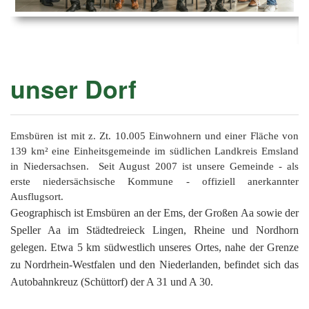
Ems
Chro
202
der
Mus
Kön
-
202
und
Lied
Ämt
202
-
pas
unser Dorf
Vere
202
Wor
ab
PAN
175
202
Orc
202
Emsbüren ist mit z. Zt. 10.005 Einwohnern und einer Fläche von
139 km² eine Einheitsgemeinde im südlichen Landkreis Emsland
201
in Niedersachsen. Seit August 2007 ist unsere Gemeinde - als
erste niedersächsische Kommune - offiziell anerkannter
201
Ausflugsort.
201
Geographisch ist Emsbüren an der Ems, der Großen Aa sowie der
Speller Aa im Städtedreieck Lingen, Rheine und Nordhorn
201
gelegen. Etwa 5 km südwestlich unseres Ortes, nahe der Grenze
201
zu Nordrhein-Westfalen und den Niederlanden, befindet sich das
Autobahnkreuz (Schüttorf) der A 31 und A 30.
201