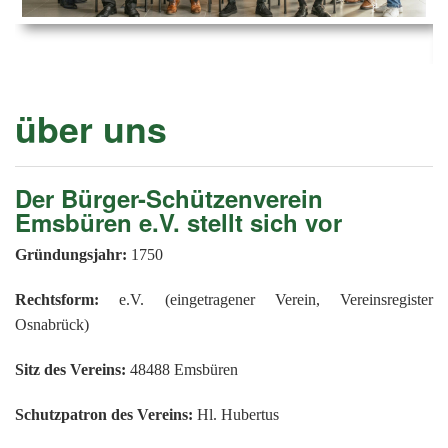
Ems
Chro
202
der
Mus
Kön
-
202
und
Lied
Ämt
202
-
pas
über uns
Vere
202
Wor
ab
PAN
175
202
Orc
Der Bürger-Schützenverein
202
Emsbüren e.V. stellt sich vor
201
Gründungsjahr:
1750
201
Rechtsform:
e.V. (eingetragener Verein, Vereinsregister
201
Osnabrück)
201
Sitz des Vereins:
48488 Emsbüren
201
201
Schutzpatron des Vereins:
Hl. Hubertus