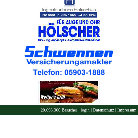
20.698.300 Besucher |
login
|
Datenschutz
|
Impressum