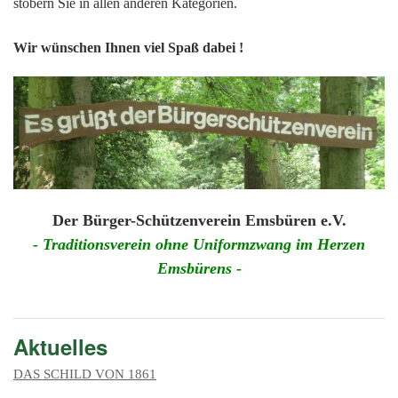
201
stöbern Sie in allen anderen Kategorien.
201
Wir wünschen Ihnen viel Spaß dabei !
201
201
Hist
Der Bürger-Schützenverein Emsbüren e.V.
- Traditionsverein ohne Uniformzwang im Herzen
Emsbürens -
Aktuelles
DAS SCHILD VON 1861