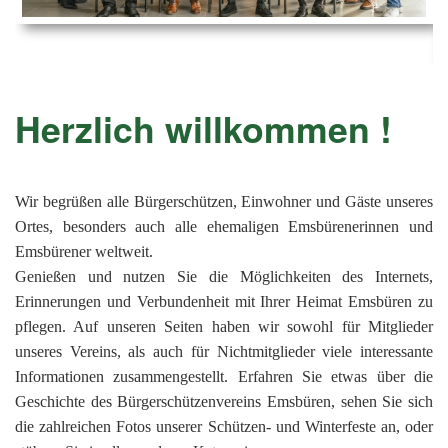
Ems
Chro
202
der
Mus
Kön
-
202
und
Lied
Ämt
202
-
pas
Herzlich willkommen !
Vere
202
Wor
ab
PAN
175
202
Orc
202
Wir begrüßen alle Bürgerschützen, Einwohner und Gäste unseres
Ortes, besonders auch alle ehemaligen Emsbürenerinnen und
201
Emsbürener weltweit.
201
Genießen und nutzen Sie die Möglichkeiten des Internets,
Erinnerungen und Verbundenheit mit Ihrer Heimat Emsbüren zu
201
pflegen. Auf unseren Seiten haben wir sowohl für Mitglieder
201
unseres Vereins, als auch für Nichtmitglieder viele interessante
201
Informationen zusammengestellt. Erfahren Sie etwas über die
Geschichte des Bürgerschützenvereins Emsbüren, sehen Sie sich
201
die zahlreichen Fotos unserer Schützen- und Winterfeste an, oder