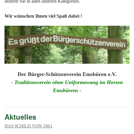
201
stöbern Sie in allen anderen Kategorien.
201
Wir wünschen Ihnen viel Spaß dabei !
201
201
Hist
Der Bürger-Schützenverein Emsbüren e.V.
- Traditionsverein ohne Uniformzwang im Herzen
Emsbürens -
Aktuelles
DAS SCHILD VON 1861