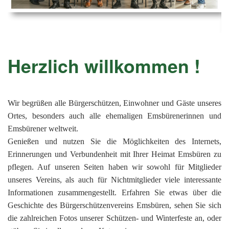
Ems
Chro
202
der
Mus
Kön
-
202
und
Lied
Ämt
202
-
pas
Herzlich willkommen !
Vere
202
Wor
ab
PAN
175
202
Orc
202
Wir begrüßen alle Bürgerschützen, Einwohner und Gäste unseres
Ortes, besonders auch alle ehemaligen Emsbürenerinnen und
201
Emsbürener weltweit.
201
Genießen und nutzen Sie die Möglichkeiten des Internets,
Erinnerungen und Verbundenheit mit Ihrer Heimat Emsbüren zu
201
pflegen. Auf unseren Seiten haben wir sowohl für Mitglieder
201
unseres Vereins, als auch für Nichtmitglieder viele interessante
201
Informationen zusammengestellt. Erfahren Sie etwas über die
Geschichte des Bürgerschützenvereins Emsbüren, sehen Sie sich
201
die zahlreichen Fotos unserer Schützen- und Winterfeste an, oder