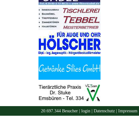
20.697.344 Besucher |
login
|
Datenschutz
|
Impressum