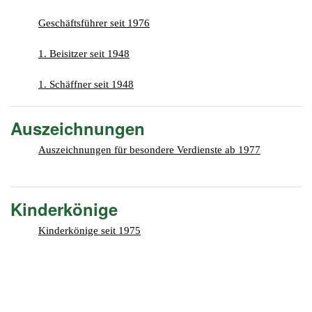
201
Geschäftsführer seit 1976
201
201
1. Beisitzer seit 1948
201
1. Schäffner seit 1948
Hist
Auszeichnungen
Auszeichnungen für besondere Verdienste ab 1977
Kinderkönige
Kinderkönige seit 1975