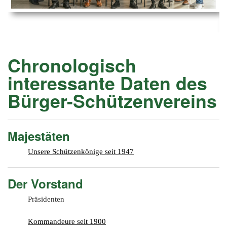
Ems
Chro
202
der
Mus
Kön
-
202
und
Lied
Ämt
202
-
pas
Chronologisch
Vere
202
Wor
ab
interessante Daten des
PAN
175
202
Orc
Bürger-Schützenvereins
202
201
Majestäten
201
Unsere Schützenkönige seit 1947
201
201
Der Vorstand
201
Präsidenten
201
Kommandeure seit 1900