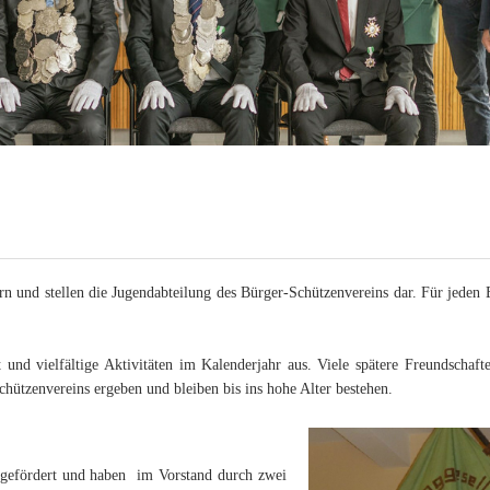
2019
2018
2017
2016
2015
2014
n und stellen die Jugendabteilung des Bürger-Schützenvereins dar. Für jeden 
2013
und vielfältige Aktivitäten im Kalenderjahr aus. Viele spätere Freundschaf
2012
chützenvereins ergeben und bleiben bis ins hohe Alter bestehen.
2011
 gefördert und haben im Vorstand durch zwei
2010