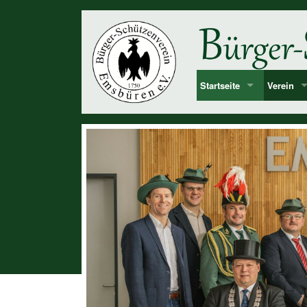
Startseite
Verein
Bekanntmachung & Termi
Vorstan
über uns
Mitglied
Dorf Emsbüren
Junggesel
Chronolog
Vereinshi