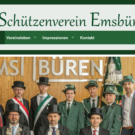
Vereinsleben
Impressionen
Kontakt
ne
d
Unsere Feste und Veranstaltungen
2026
er
Musik - Lieder - passende Worte PANIK-Orchester
2025
len
2024
ie der Könige und Ämter
2023
storie ab 1750
2022
2021
2020